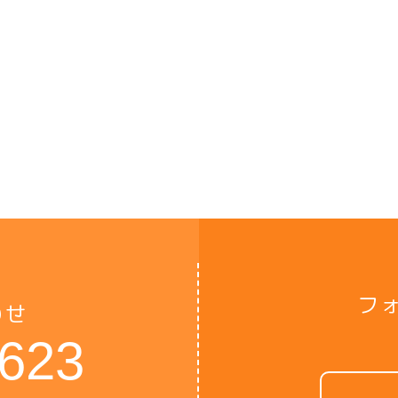
フ
わせ
6623