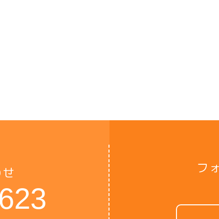
フ
わせ
6623